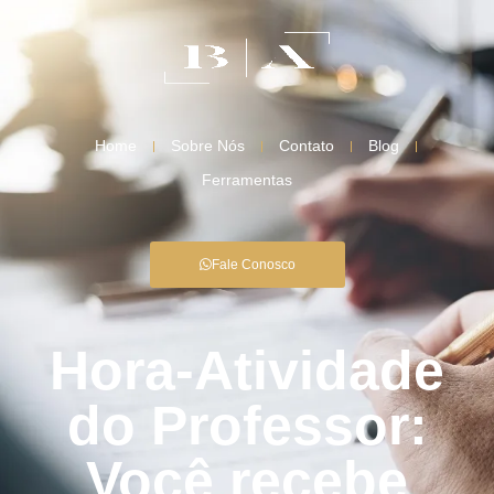
Home
Sobre Nós
Contato
Blog
Ferramentas
Fale Conosco
Hora-Atividade
do Professor:
Você recebe