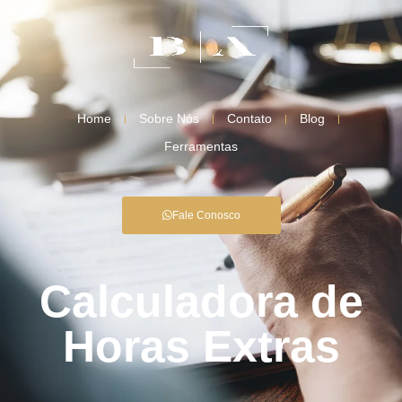
Home
Sobre Nós
Contato
Blog
Ferramentas
Fale Conosco
Calculadora de
Horas Extras