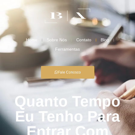
Home
Sobre Nós
Contato
Blog
Ferramentas
Fale Conosco
Quanto Tempo
Eu Tenho Para
Entrar Com