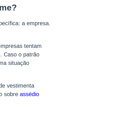
rme?
ecífica: a empresa.
 empresas tentam
o. Caso o patrão
ma situação
de vestimenta
do sobre
assédio