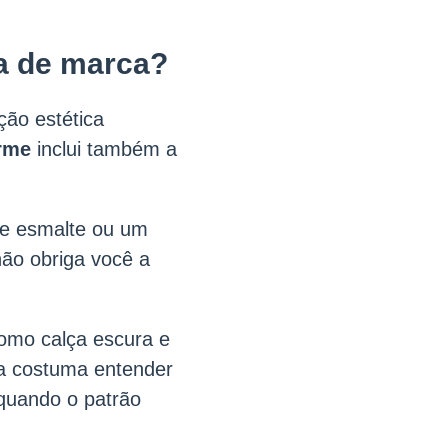
a de marca?
ão estética
rme
inclui também a
de esmalte ou um
não obriga você a
como calça escura e
ça costuma entender
quando o patrão