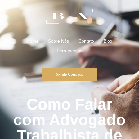
Home
Sobre Nós
Contato
Blog
Ferramentas
Fale Conosco
Como Falar
com Advogado
Trabalhista de