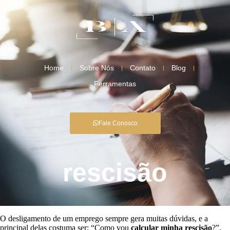
Home
Sobre Nós
Contato
Blog
Ferramentas
Fale Conosco
rescisão
O desligamento de um emprego sempre gera muitas dúvidas, e a
principal delas costuma ser: “Como vou
calcular minha rescisão
?”.