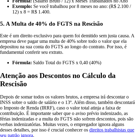
Fórmula:
(Salário Bruto / 12) x Meses Trabalhados no Ano
Exemplo:
Se você trabalhou por 8 meses no ano: (R$ 2.100 /
12) x 8 = R$ 1.400.
5. A Multa de 40% do FGTS na Rescisão
Este é um direito exclusivo para quem foi demitido sem justa causa. A
empresa deve pagar uma multa de 40% sobre todo o valor que ela
depositou na sua conta do FGTS ao longo do contrato. Por isso, é
fundamental conferir seu extrato.
Fórmula:
Saldo Total do FGTS x 0,40 (40%)
Atenção aos Descontos no Cálculo da
Rescisão
Depois de somar todos os valores brutos, a empresa irá descontar o
INSS sobre o saldo de salário e o 13º. Além disso, também descontará
o Imposto de Renda (IRRF), caso o valor total atinja a faixa de
contribuição. É importante saber que o aviso prévio indenizado, as
férias indenizadas e a multa do FGTS não sofrem descontos, pois são
verbas indenizatórias. Muitas vezes, o empregador ignora alguns
desses detalhes, por isso é crucial conhecer os
direitos trabalhistas que
seu patrão ignora
.